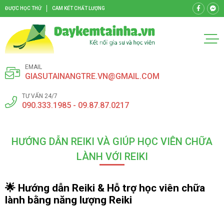
ĐƯỢC HỌC THỬ
CAM KẾT CHẤT LƯỢNG
EMAIL
GIASUTAINANGTRE.VN@GMAIL.COM
TƯ VẤN 24/7
090.333.1985 - 09.87.87.0217
HƯỚNG DẪN REIKI VÀ GIÚP HỌC VIÊN CHỮA
LÀNH VỚI REIKI
🌟
Hướng dẫn Reiki & Hỗ trợ học viên chữa
lành bằng năng lượng Reiki