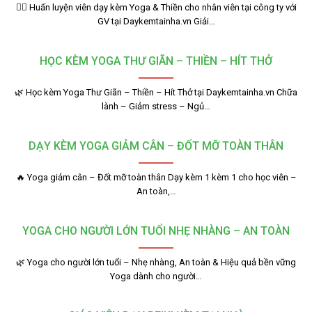
🧘‍♂️ Huấn luyện viên dạy kèm Yoga & Thiền cho nhân viên tại công ty với
GV tại Daykemtainha.vn Giải…
HỌC KÈM YOGA THƯ GIÃN – THIỀN – HÍT THỞ
🌿 Học kèm Yoga Thư Giãn – Thiền – Hít Thở tại Daykemtainha.vn Chữa
lành – Giảm stress – Ngủ…
DẠY KÈM YOGA GIẢM CÂN – ĐỐT MỠ TOÀN THÂN
🔥 Yoga giảm cân – Đốt mỡ toàn thân Dạy kèm 1 kèm 1 cho học viên –
An toàn,…
YOGA CHO NGƯỜI LỚN TUỔI NHẸ NHÀNG – AN TOÀN
🌿 Yoga cho người lớn tuổi – Nhẹ nhàng, An toàn & Hiệu quả bền vững
Yoga dành cho người…