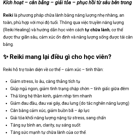
Kích hoạt – cân bằng – giải tỏa – phục hồi từ sâu bên trong
Reiki
là phương pháp chữa lành bằng năng lượng nhẹ nhàng, an
toàn, phù hợp với mọi độ tuổi. Thông qua việc truyền năng lượng
(Reiki Healing) và hướng dẫn học viên cách
tự chữa lành
, cơ thể
được thư giãn sâu, cảm xúc ổn định và năng lượng sống được tái cân
bằng.
✨
Reiki mang lại điều gì cho học viên?
Reiki hỗ trợ toàn diện về cơ thể – cảm xúc – tinh thần:
Giảm stress, lo âu, căng thẳng tích tụ
Giúp ngủ ngon, giảm tình trạng chập chờn – tỉnh giấc giữa đêm
Thả lỏng hệ thần kinh, giảm nhịp tim nhanh
Giảm đau đầu, đau vai gáy, đau lưng (do tắc nghẽn năng lượng)
Cân bằng cảm xúc, giảm buồn bã – áp lực
Giải tỏa khối năng lượng nặng từ stress, sang chấn
Tăng sự bình an, clarity, sự sáng suốt
Tăng sức mạnh tự chữa lành của cơ thể.