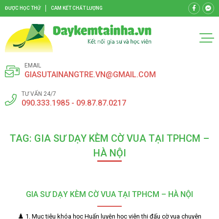
ĐƯỢC HỌC THỬ
CAM KẾT CHẤT LƯỢNG
EMAIL
GIASUTAINANGTRE.VN@GMAIL.COM
TƯ VẤN 24/7
090.333.1985 - 09.87.87.0217
TAG: GIA SƯ DẠY KÈM CỜ VUA TẠI TPHCM –
HÀ NỘI
GIA SƯ DẠY KÈM CỜ VUA TẠI TPHCM – HÀ NỘI
♟️ 1. Mục tiêu khóa học Huấn luyện học viên thi đấu cờ vua chuyên