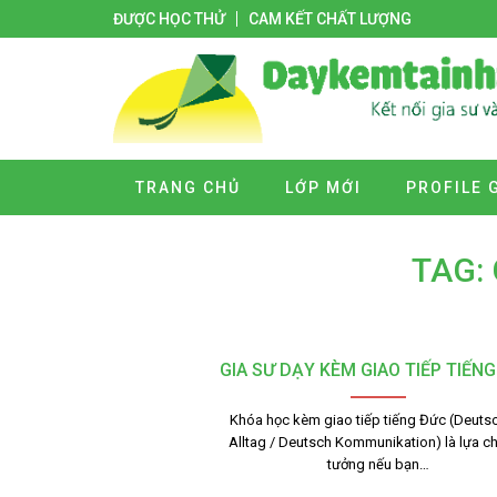
ĐƯỢC HỌC THỬ
CAM KẾT CHẤT LƯỢNG
TRANG CHỦ
LỚP MỚI
PROFILE 
TAG: 
GIA SƯ DẠY KÈM GIAO TIẾP TIẾN
Khóa học kèm giao tiếp tiếng Đức (Deuts
Alltag / Deutsch Kommunikation) là lựa ch
tưởng nếu bạn…