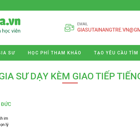
EMAIL
GIASUTAINANGTRE.VN@G
GIA SƯ
HỌC PHÍ THAM KHẢO
TẠO YÊU CẦU TÌM
GIA SƯ DẠY KÈM GIAO TIẾP TIẾ
G ĐỨC
ch im
ọn lý