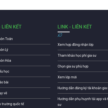
- LIÊN KẾT
LINK - LIÊN KẾT
môn Toán
Xem hợp đồng nhận lớp
môn Lý
Tham khảo học phí gia sư
môn Hóa
Chọn gia sư phù hợp
iểu học
Xem lớp mới
áo bài
Hướng dẫn đăng ký tài khoản gia
ạy vẽ
Hướng dẫn phụ huynh tải app và t
s trường quốc tế
sư