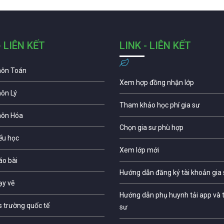
- LIÊN KẾT
LINK - LIÊN KẾT
môn Toán
Xem hợp đồng nhận lớp
môn Lý
Tham khảo học phí gia sư
môn Hóa
Chọn gia sư phù hợp
iểu học
Xem lớp mới
áo bài
Hướng dẫn đăng ký tài khoản gia
ạy vẽ
Hướng dẫn phụ huynh tải app và t
s trường quốc tế
sư