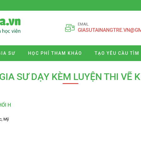
EMAIL
GIASUTAINANGTRE.VN@G
GIA SƯ
HỌC PHÍ THAM KHẢO
TẠO YÊU CẦU TÌM
 GIA SƯ DẠY KÈM LUYỆN THI VẼ K
HỐI H
c, Mỹ