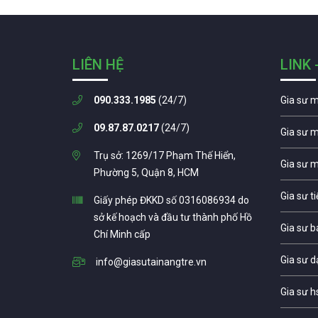
LIÊN HỆ
LINK 
090.333.1985
(24/7)
Gia sư 
09.87.87.0217
(24/7)
Gia sư 
Trụ sở: 1269/17 Phạm Thế Hiển,
Gia sư 
Phường 5, Quận 8, HCM
Gia sư t
Giấy phép ĐKKD số 0316086934 do
sở kế hoạch và đầu tư thành phố Hồ
Gia sư b
Chí Minh cấp
Gia sư d
info@giasutainangtre.vn
Gia sư h