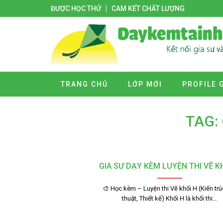
ĐƯỢC HỌC THỬ
CAM KẾT CHẤT LƯỢNG
TRANG CHỦ
LỚP MỚI
PROFILE 
TAG:
GIA SƯ DẠY KÈM LUYỆN THI VẼ K
🎨 Học kèm – Luyện thi Vẽ khối H (Kiến trú
thuật, Thiết kế) Khối H là khối thi…