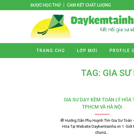
ĐƯỢC HỌC THỬ
CAM KẾT CHẤT LƯỢNG
TRANG CHỦ
LỚP MỚI
PROFILE 
TAG: GIA SƯ
GIA SƯ DẠY KÈM TOÁN LÝ HÓA 
TPHCM VÀ HÀ NỘI
🧭 Hướng Dẫn Phụ Huynh Tìm Gia Sư Toán 
Hóa Tại Website Daykemtainha.vn 1. Giới 
chung…