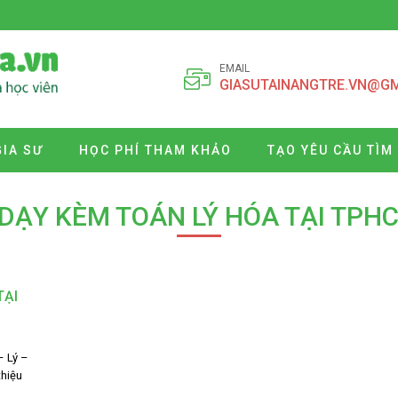
EMAIL
GIASUTAINANGTRE.VN@G
GIA SƯ
HỌC PHÍ THAM KHẢO
TẠO YÊU CẦU TÌM
 DẠY KÈM TOÁN LÝ HÓA TẠI TPH
TẠI
– Lý –
thiệu