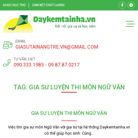
ĐƯỢC HỌC THỬ
CAM KẾT CHẤT LƯỢNG
EMAIL
GIASUTAINANGTRE.VN@GMAIL.COM
TƯ VẤN 24/7
090.333.1985 - 09.87.87.0217
TAG: GIA SƯ LUYỆN THI MÔN NGỮ VĂN
GIA SƯ LUYỆN THI MÔN NGỮ VĂN
Việc tìm gia sư môn Ngữ Văn với gia sư tại hệ thống Daykemtainha.vn
có thể giúp học sinh: Củng…