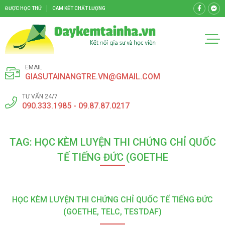
ĐƯỢC HỌC THỬ
CAM KẾT CHẤT LƯỢNG
EMAIL
GIASUTAINANGTRE.VN@GMAIL.COM
TƯ VẤN 24/7
090.333.1985 - 09.87.87.0217
TAG: HỌC KÈM LUYỆN THI CHỨNG CHỈ QUỐC
TẾ TIẾNG ĐỨC (GOETHE
HỌC KÈM LUYỆN THI CHỨNG CHỈ QUỐC TẾ TIẾNG ĐỨC
(GOETHE, TELC, TESTDAF)