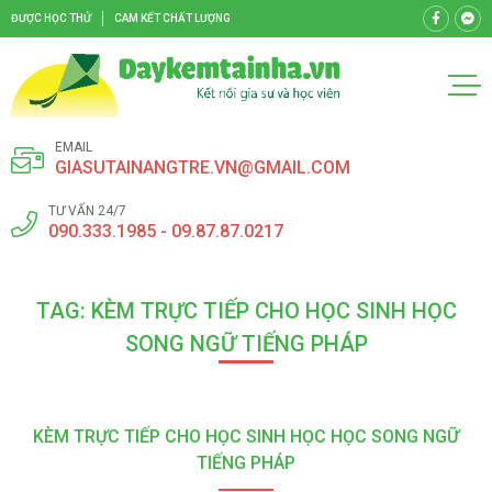
ĐƯỢC HỌC THỬ
CAM KẾT CHẤT LƯỢNG
EMAIL
GIASUTAINANGTRE.VN@GMAIL.COM
TƯ VẤN 24/7
090.333.1985 - 09.87.87.0217
TAG: KÈM TRỰC TIẾP CHO HỌC SINH HỌC
SONG NGỮ TIẾNG PHÁP
KÈM TRỰC TIẾP CHO HỌC SINH HỌC HỌC SONG NGỮ
TIẾNG PHÁP