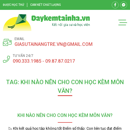
ĐƯỢC HỌC THỬ
CAM KẾT CHẤT LƯỢNG
EMAIL
GIASUTAINANGTRE.VN@GMAIL.COM
TƯ VẤN 24/7
090.333.1985 - 09.87.87.0217
TAG: KHI NÀO NÊN CHO CON HỌC KÈM MÔN
VĂN?
KHI NÀO NÊN CHO CON HỌC KÈM MÔN VĂN?
📉 Khi kết quả học tập không tốt Điểm số thấp: Con liên tục đạt điểm