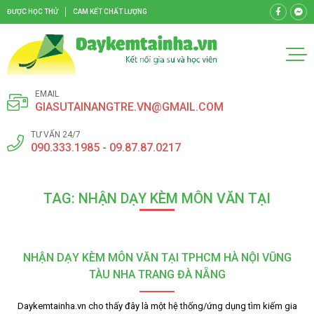
ĐƯỢC HỌC THỬ
CAM KẾT CHẤT LƯỢNG
EMAIL
GIASUTAINANGTRE.VN@GMAIL.COM
TƯ VẤN 24/7
090.333.1985 - 09.87.87.0217
TAG: NHẬN DẠY KÈM MÔN VĂN TẠI
NHẬN DẠY KÈM MÔN VĂN TẠI TPHCM HÀ NỘI VŨNG
TÀU NHA TRANG ĐÀ NẴNG
Daykemtainha.vn cho thấy đây là một hệ thống/ứng dụng tìm kiếm gia