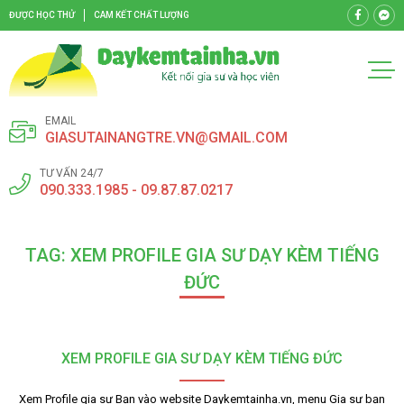
ĐƯỢC HỌC THỬ
CAM KẾT CHẤT LƯỢNG
EMAIL
GIASUTAINANGTRE.VN@GMAIL.COM
TƯ VẤN 24/7
090.333.1985 - 09.87.87.0217
TAG: XEM PROFILE GIA SƯ DẠY KÈM TIẾNG
ĐỨC
XEM PROFILE GIA SƯ DẠY KÈM TIẾNG ĐỨC
Xem Profile gia sư Bạn vào website Daykemtainha.vn, menu Gia sư bạn