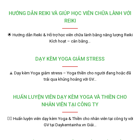
HƯỚNG DẪN REIKI VÀ GIÚP HỌC VIÊN CHỮA LÀNH VỚI
REIKI
🌟 Hướng dẫn Reiki & Hỗ trợ học viên chữa lành bằng năng lượng Reiki
Kích hoạt – cân bằng…
DẠY KÈM YOGA GIẢM STRESS
🧘 Dạy kèm Yoga giảm stress – Yoga thiền cho người đang hoặc đã
trải qua khủng hoảng với GV…
HUẤN LUYỆN VIÊN DẠY KÈM YOGA VÀ THIỀN CHO
NHÂN VIÊN TẠI CÔNG TY
🧘‍♂️ Huấn luyện viên dạy kèm Yoga & Thiền cho nhân viên tại công ty với
GV tại Daykemtainha.vn Giải…