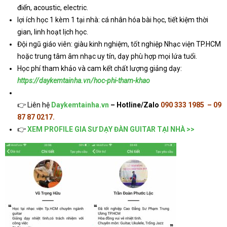
điển, acoustic, electric.
lợi ích học 1 kèm 1 tại nhà: cá nhân hóa bài học, tiết kiệm thời
gian, linh hoạt lịch học.
Đội ngũ giáo viên: giàu kinh nghiệm, tốt nghiệp Nhạc viện TP.HCM
hoặc trung tâm âm nhạc uy tín, dạy phù hợp mọi lứa tuổi.
Học phí tham khảo và cam kết chất lượng giảng dạy:
https://daykemtainha.vn/hoc-phi-tham-khao
👉 Liên hệ
Daykemtainha.vn
– Hotline/Zalo
090 333 1985
– 09
87 87 0217.
👉
XEM PROFILE GIA SƯ DẠY ĐÀN GUITAR TẠI NHÀ >>