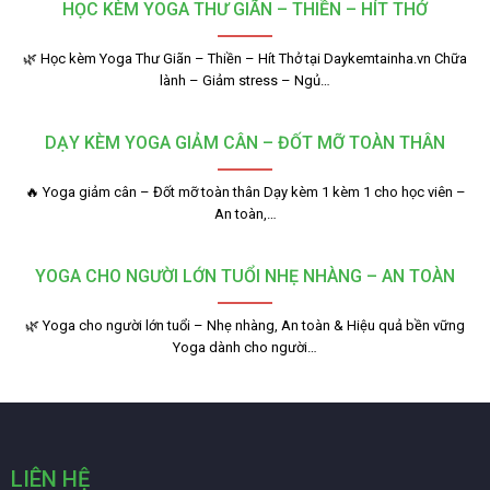
HỌC KÈM YOGA THƯ GIÃN – THIỀN – HÍT THỞ
🌿 Học kèm Yoga Thư Giãn – Thiền – Hít Thở tại Daykemtainha.vn Chữa
lành – Giảm stress – Ngủ…
DẠY KÈM YOGA GIẢM CÂN – ĐỐT MỠ TOÀN THÂN
🔥 Yoga giảm cân – Đốt mỡ toàn thân Dạy kèm 1 kèm 1 cho học viên –
An toàn,…
YOGA CHO NGƯỜI LỚN TUỔI NHẸ NHÀNG – AN TOÀN
🌿 Yoga cho người lớn tuổi – Nhẹ nhàng, An toàn & Hiệu quả bền vững
Yoga dành cho người…
LIÊN HỆ