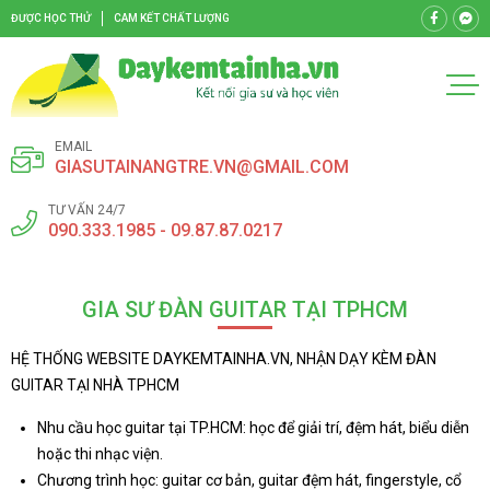
ĐƯỢC HỌC THỬ
CAM KẾT CHẤT LƯỢNG
EMAIL
GIASUTAINANGTRE.VN@GMAIL.COM
TƯ VẤN 24/7
090.333.1985 - 09.87.87.0217
GIA SƯ ĐÀN GUITAR TẠI TPHCM
HỆ THỐNG WEBSITE DAYKEMTAINHA.VN, NHẬN DẠY KÈM ĐÀN
GUITAR TẠI NHÀ TPHCM
Nhu cầu học guitar tại TP.HCM: học để giải trí, đệm hát, biểu diễn
hoặc thi nhạc viện.
Chương trình học: guitar cơ bản, guitar đệm hát, fingerstyle, cổ