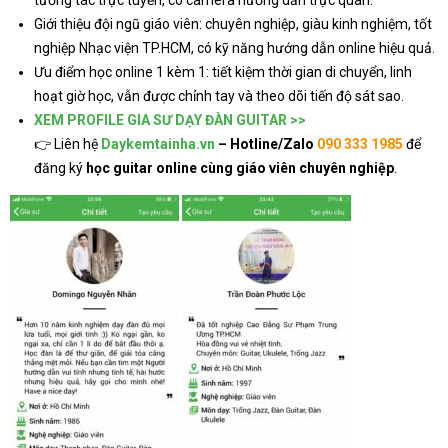
tương tác trực tuyến, có camera hướng dẫn trực quan.
Giới thiệu đội ngũ giáo viên: chuyên nghiệp, giàu kinh nghiệm, tốt
nghiệp Nhạc viện TP.HCM, có kỹ năng hướng dẫn online hiệu quả.
Ưu điểm học online 1 kèm 1: tiết kiệm thời gian di chuyển, linh
hoạt giờ học, vẫn được chỉnh tay và theo dõi tiến độ sát sao.
XEM PROFILE GIA SƯ DẠY ĐÀN GUITAR >>
👉 Liên hệ
Daykemtainha.vn
– Hotline/Zalo
090 333 1985
để
đăng ký
học guitar online cùng giáo viên chuyên nghiệp
.