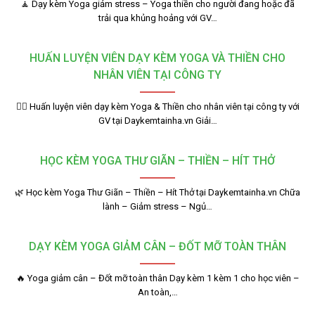
🧘 Dạy kèm Yoga giảm stress – Yoga thiền cho người đang hoặc đã
trải qua khủng hoảng với GV…
HUẤN LUYỆN VIÊN DẠY KÈM YOGA VÀ THIỀN CHO
NHÂN VIÊN TẠI CÔNG TY
🧘‍♂️ Huấn luyện viên dạy kèm Yoga & Thiền cho nhân viên tại công ty với
GV tại Daykemtainha.vn Giải…
HỌC KÈM YOGA THƯ GIÃN – THIỀN – HÍT THỞ
🌿 Học kèm Yoga Thư Giãn – Thiền – Hít Thở tại Daykemtainha.vn Chữa
lành – Giảm stress – Ngủ…
DẠY KÈM YOGA GIẢM CÂN – ĐỐT MỠ TOÀN THÂN
🔥 Yoga giảm cân – Đốt mỡ toàn thân Dạy kèm 1 kèm 1 cho học viên –
An toàn,…