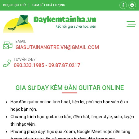
ĐƯỢC HỌC THỬ
CAM KẾT CHẤT LƯỢNG
EMAIL
GIASUTAINANGTRE.VN@GMAIL.COM
TƯ VẤN 24/7
090.333.1985 - 09.87.87.0217
GIA SƯ DẠY KÈM ĐÀN GUITAR ONLINE
Học đàn guitar online: linh hoạt, tiện lợi, phù hợp học viên ở xa
hoặc bận rộn.
Chương trình học: guitar cơ bản, đệm hát, fingerstyle, solo, luyện
thi nhạc viện.
Phương pháp dạy: học qua Zoom, Google Meet hoặc nền tảng