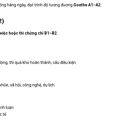
huống hàng ngày, đạt trình độ tương đương
Goethe A1–A2
.
2)
 việc hoặc thi chứng chỉ B1–B2
.
ộng, thì quá khứ hoàn thành, câu điều kiện.
khỏe, xã hội, công nghệ, du lịch.
anh luận.
 tế.