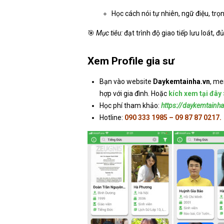
Học cách nói tự nhiên, ngữ điệu, trọ
🎯
Mục tiêu:
đạt trình độ giao tiếp lưu loát, 
Xem Profile gia sư
Bạn vào website
Daykemtainha.vn
, me
hợp với gia đình. Hoặc
kích xem tại đây
Học phí tham khảo:
https://daykemtainh
Hotline:
090 333 1985 – 09 87 87 0217.