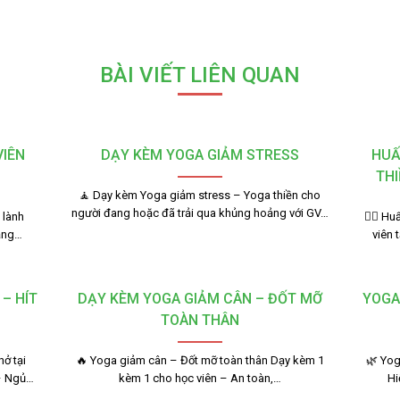
BÀI VIẾT LIÊN QUAN
VIÊN
DẠY KÈM YOGA GIẢM STRESS
HUẤ
THI
🧘 Dạy kèm Yoga giảm stress – Yoga thiền cho
người đang hoặc đã trải qua khủng hoảng với GV…
 lành
🧘‍♂️ 
bằng…
viên 
– HÍT
DẠY KÈM YOGA GIẢM CÂN – ĐỐT MỠ
YOGA
TOÀN THÂN
ở tại
🔥 Yoga giảm cân – Đốt mỡ toàn thân Dạy kèm 1
🌿 Yog
– Ngủ…
kèm 1 cho học viên – An toàn,…
Hi