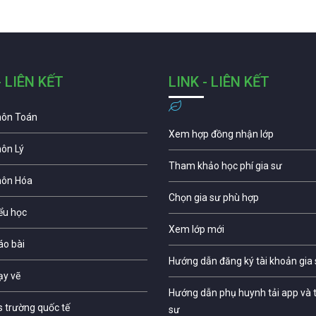
- LIÊN KẾT
LINK - LIÊN KẾT
môn Toán
Xem hợp đồng nhận lớp
môn Lý
Tham khảo học phí gia sư
môn Hóa
Chọn gia sư phù hợp
iểu học
Xem lớp mới
áo bài
Hướng dẫn đăng ký tài khoản gia
ạy vẽ
Hướng dẫn phụ huynh tải app và t
s trường quốc tế
sư