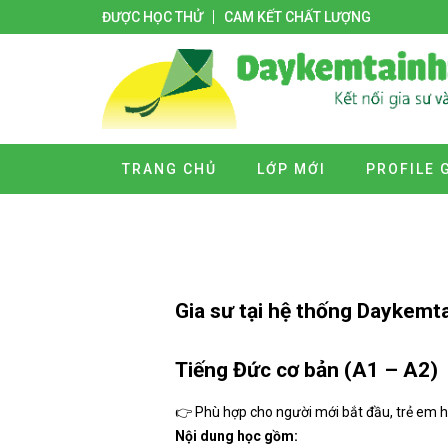
ĐƯỢC HỌC THỬ
CAM KẾT CHẤT LƯỢNG
TRANG CHỦ
LỚP MỚI
PROFILE 
Gia sư tại hệ thống Daykemta
Tiếng Đức cơ bản (A1 – A2)
👉 Phù hợp cho người mới bắt đầu, trẻ em h
Nội dung học gồm: