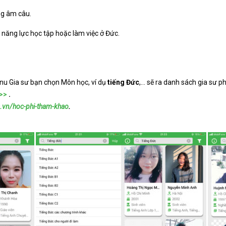
ng âm câu.
đủ năng lực học tập hoặc làm việc ở Đức.
nu Gia sư bạn chọn Môn học, ví dụ
tiếng Đức
,… sẽ ra danh sách gia sư 
 >>
.
a.vn/hoc-phi-tham-khao
.