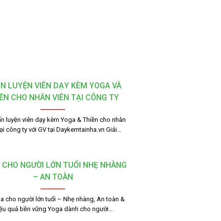
N LUYỆN VIÊN DẠY KÈM YOGA VÀ
ỀN CHO NHÂN VIÊN TẠI CÔNG TY
Huấn luyện viên dạy kèm Yoga & Thiền cho nhân
tại công ty với GV tại Daykemtainha.vn Giải…
 CHO NGƯỜI LỚN TUỔI NHẸ NHÀNG
– AN TOÀN
a cho người lớn tuổi – Nhẹ nhàng, An toàn &
ệu quả bền vững Yoga dành cho người…