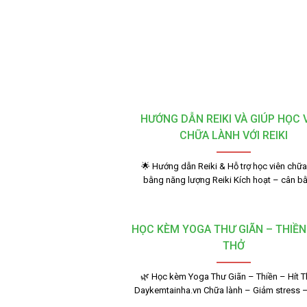
HƯỚNG DẪN REIKI VÀ GIÚP HỌC 
CHỮA LÀNH VỚI REIKI
🌟 Hướng dẫn Reiki & Hỗ trợ học viên chữa
bằng năng lượng Reiki Kích hoạt – cân 
HỌC KÈM YOGA THƯ GIÃN – THIỀN 
THỞ
🌿 Học kèm Yoga Thư Giãn – Thiền – Hít Th
Daykemtainha.vn Chữa lành – Giảm stress 