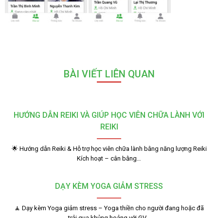
BÀI VIẾT LIÊN QUAN
HƯỚNG DẪN REIKI VÀ GIÚP HỌC VIÊN CHỮA LÀNH VỚI
REIKI
🌟 Hướng dẫn Reiki & Hỗ trợ học viên chữa lành bằng năng lượng Reiki
Kích hoạt – cân bằng…
DẠY KÈM YOGA GIẢM STRESS
🧘 Dạy kèm Yoga giảm stress – Yoga thiền cho người đang hoặc đã
trải qua khủng hoảng với GV…