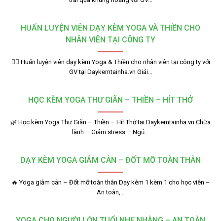
HUẤN LUYỆN VIÊN DẠY KÈM YOGA VÀ THIỀN CHO
NHÂN VIÊN TẠI CÔNG TY
🧘‍♂️ Huấn luyện viên dạy kèm Yoga & Thiền cho nhân viên tại công ty với
GV tại Daykemtainha.vn Giải…
HỌC KÈM YOGA THƯ GIÃN – THIỀN – HÍT THỞ
🌿 Học kèm Yoga Thư Giãn – Thiền – Hít Thở tại Daykemtainha.vn Chữa
lành – Giảm stress – Ngủ…
DẠY KÈM YOGA GIẢM CÂN – ĐỐT MỠ TOÀN THÂN
🔥 Yoga giảm cân – Đốt mỡ toàn thân Dạy kèm 1 kèm 1 cho học viên –
An toàn,…
YOGA CHO NGƯỜI LỚN TUỔI NHẸ NHÀNG – AN TOÀN