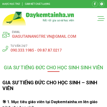
ĐƯỢC HỌC THỬ
CAM KẾT CHẤT LƯỢNG
EMAIL
GIASUTAINANGTRE.VN@GMAIL.COM
TƯ VẤN 24/7
090.333.1985 - 09.87.87.0217
GIA SƯ TIẾNG ĐỨC CHO HỌC SINH SINH VIÊN
GIA SƯ TIẾNG ĐỨC CHO HỌC SINH – SINH
VIÊN
🎯
1. Mục tiêu giáo viên
tại Daykemtainha.vn
lên giáo