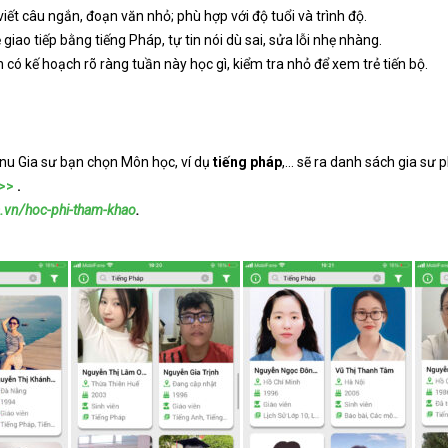
viết câu ngắn, đoạn văn nhỏ; phù hợp với độ tuổi và trình độ.
giao tiếp bằng tiếng Pháp, tự tin nói dù sai, sửa lỗi nhẹ nhàng.
n có kế hoạch rõ ràng tuần này học gì, kiểm tra nhỏ để xem trẻ tiến bộ.
nu Gia sư bạn chọn Môn học, ví dụ
tiếng pháp
,… sẽ ra danh sách gia sư
 >>
.
a.vn/hoc-phi-tham-khao
.