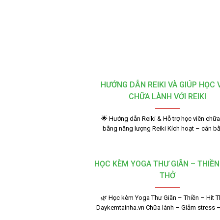
HƯỚNG DẪN REIKI VÀ GIÚP HỌC 
CHỮA LÀNH VỚI REIKI
🌟 Hướng dẫn Reiki & Hỗ trợ học viên chữa
bằng năng lượng Reiki Kích hoạt – cân 
HỌC KÈM YOGA THƯ GIÃN – THIỀN 
THỞ
🌿 Học kèm Yoga Thư Giãn – Thiền – Hít Th
Daykemtainha.vn Chữa lành – Giảm stress 