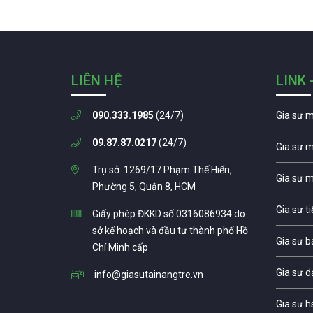
LIÊN HỆ
LINK 
090.333.1985
(24/7)
Gia sư 
09.87.87.0217
(24/7)
Gia sư 
Trụ sở: 1269/17 Phạm Thế Hiển,
Gia sư 
Phường 5, Quận 8, HCM
Gia sư t
Giấy phép ĐKKD số 0316086934 do
sở kế hoạch và đầu tư thành phố Hồ
Gia sư b
Chí Minh cấp
Gia sư d
info@giasutainangtre.vn
Gia sư h