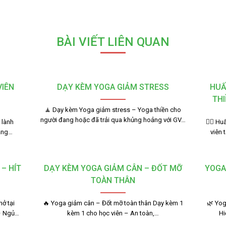
BÀI VIẾT LIÊN QUAN
VIÊN
DẠY KÈM YOGA GIẢM STRESS
HUẤ
THI
🧘 Dạy kèm Yoga giảm stress – Yoga thiền cho
người đang hoặc đã trải qua khủng hoảng với GV…
 lành
🧘‍♂️ 
bằng…
viên 
– HÍT
DẠY KÈM YOGA GIẢM CÂN – ĐỐT MỠ
YOGA
TOÀN THÂN
ở tại
🔥 Yoga giảm cân – Đốt mỡ toàn thân Dạy kèm 1
🌿 Yog
– Ngủ…
kèm 1 cho học viên – An toàn,…
Hi