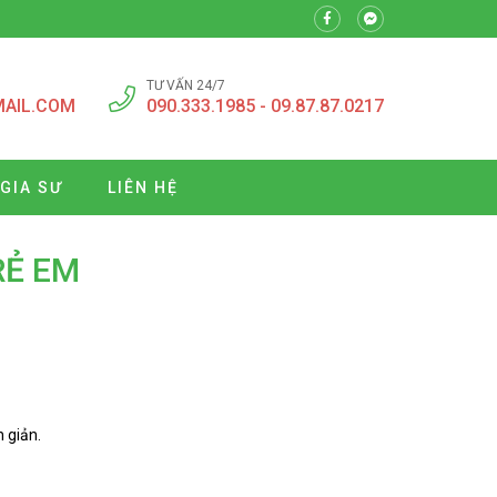
TƯ VẤN 24/7
MAIL.COM
090.333.1985 - 09.87.87.0217
 GIA SƯ
LIÊN HỆ
RẺ EM
n giản.