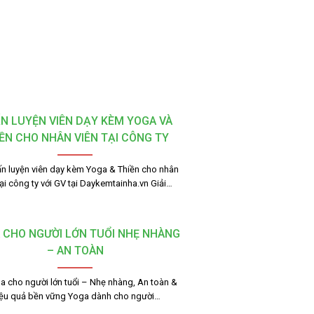
N LUYỆN VIÊN DẠY KÈM YOGA VÀ
ỀN CHO NHÂN VIÊN TẠI CÔNG TY
Huấn luyện viên dạy kèm Yoga & Thiền cho nhân
tại công ty với GV tại Daykemtainha.vn Giải…
 CHO NGƯỜI LỚN TUỔI NHẸ NHÀNG
– AN TOÀN
a cho người lớn tuổi – Nhẹ nhàng, An toàn &
ệu quả bền vững Yoga dành cho người…