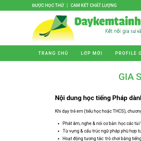
ĐƯỢC HỌC THỬ
CAM KẾT CHẤT LƯỢNG
TRANG CHỦ
LỚP MỚI
PROFILE 
GIA 
Nội dung học tiếng Pháp dàn
Khi dạy trẻ em (tiểu học hoặc THCS), chươn
Phát âm, nghe & nói cơ bản: học các từ/ch
Từ vựng & cấu trúc ngữ pháp phù hợp tu
Hoạt động tương tác: trò chơi bằng tiếng