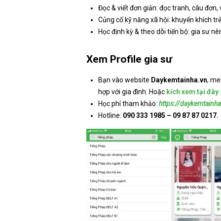
Đọc & viết đơn giản: đọc tranh, câu đơn, 
Củng cố kỹ năng xã hội: khuyến khích trẻ 
Học định kỳ & theo dõi tiến bộ: gia sư nê
Xem Profile gia sư
Bạn vào website
Daykemtainha.vn
, me
hợp với gia đình. Hoặc
kích xem tại đây
Học phí tham khảo:
https://daykemtainh
Hotline:
090 333 1985 – 09 87 87 0217.