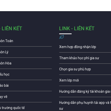
- LIÊN KẾT
LINK - LIÊN KẾT
môn Toán
Xem hợp đồng nhận lớp
môn Lý
Tham khảo học phí gia sư
môn Hóa
Chọn gia sư phù hợp
iểu học
Xem lớp mới
áo bài
Hướng dẫn đăng ký tài khoản gia
ạy vẽ
Hướng dẫn phụ huynh tải app và t
s trường quốc tế
sư