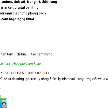
anime, tĩnh vật, trang trí, thời trang
 marker, digital painting
phối màu
theo từng phong cách
t, cảm nhận nghệ thuật
)
, tận tâm – dễ hiểu – tạo cảm hứng
tainha.vn/hoc-phi-tham-khao.
lo
090 333 1985 – 09 87 87 0217.
n”
để tự do sáng tạo, rèn kỹ năng & tìm lại niềm vui trong từng nét vẽ 🎨
>