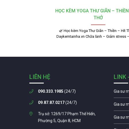
HỌC KÈM YOGA THƯ GIÃN – THIỀN 
THỞ
🌿 Học kèm Yoga Thư Giãn – Thiền – Hít Th
Daykemtainha.vn Chữa lành – Giảm stress 
LIÊN HỆ
LINK 
090.333.1985
(24/7)
Gia sư 
09.87.87.0217
(24/7)
Gia sư 
Trụ sở: 1269/17 Phạm Thế Hiển,
Gia sư 
Phường 5, Quận 8, HCM