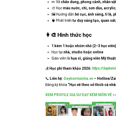
✏️ Vẽ
chân dung, phong cảnh, nhân vật, 
🎨 Học
màu nước, chì, sơn dầu, acrylic,
🖼️ Hướng dẫn
bố cục, ánh sáng, tỉ lệ, 
🧠 Phát triển
tư duy sáng tạo, quan sá
👩‍🎨
Hình thức học
1 kèm 1 hoặc nhóm nhỏ (2–3 học viên
Học tại
nhà, studio hoặc online
Giáo viên là
họa sĩ, giảng viên Mỹ thuật
💰
Học phí tham khảo 2026:
https://daykem
📞
Liên hệ:
Daykemtainha.vn
– Hotline/Za
Đăng ký khóa
“Học vẽ theo sở thích cá nhâ
XEM PROFILE GIA SƯ DẠY KÈM MÔN VẼ >