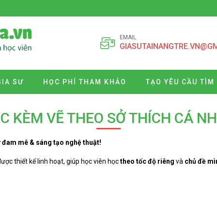
EMAIL
GIASUTAINANGTRE.VN@G
GIA SƯ
HỌC PHÍ THAM KHẢO
TẠO YÊU CẦU TÌM
C KÈM VẼ THEO SỞ THÍCH CÁ N
ậy đam mê & sáng tạo nghệ thuật!
ược thiết kế linh hoạt, giúp học viên học
theo tốc độ riêng
và
chủ đề mì