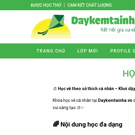
ĐƯỢC HỌC THỬ
CAM KẾT CHẤT LƯỢNG
TRANG CHỦ
LỚP MỚI
PROFILE 
HỌ
🎨
Học vẽ theo sở thích cá nhân – Khơi d
Khóa học vẽ cá nhân tại
Daykemtainha.vn
đ
vui sáng tạo 🎨✨
🌈
Nội dung học đa dạng