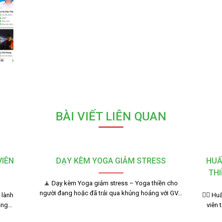
BÀI VIẾT LIÊN QUAN
VIÊN
DẠY KÈM YOGA GIẢM STRESS
HUẤ
THI
🧘 Dạy kèm Yoga giảm stress – Yoga thiền cho
người đang hoặc đã trải qua khủng hoảng với GV…
 lành
🧘‍♂️ 
bằng…
viên 