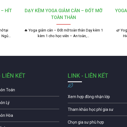
– HÍT
DẠY KÈM YOGA GIẢM CÂN – ĐỐT MỠ
YOGA
TOÀN THÂN
ở tại
🔥 Yoga giảm cân – Đốt mỡ toàn thân Dạy kèm 1
🌿 Yog
– Ngủ…
kèm 1 cho học viên – An toàn,…
Hi
- LIÊN KẾT
LINK - LIÊN KẾT
môn Toán
Xem hợp đồng nhận lớp
môn Lý
Tham khảo học phí gia sư
môn Hóa
Chọn gia sư phù hợp