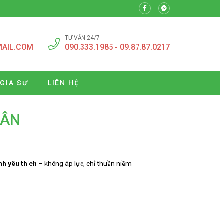
TƯ VẤN 24/7
MAIL.COM
090.333.1985 - 09.87.87.0217
 GIA SƯ
LIÊN HỆ
HÂN
nh yêu thích
– không áp lực, chỉ thuần niềm